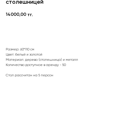
столешницей
14000,00
тг.
В корзину
Размер: 60*110 см
Цвет: белый и золотой
Материал: дерево (столешница) и металл
Количество доступное в аренду - 50
Стол рассчитан на 5 персон