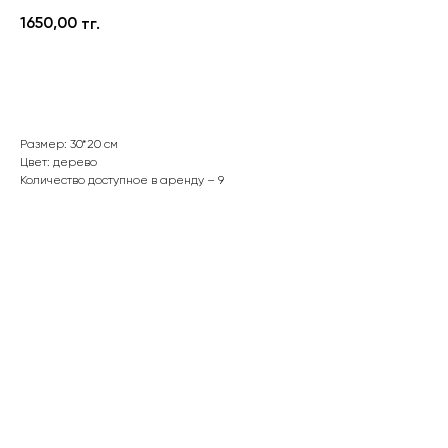
1650,00
тг.
В корзину
Размер: 30*20 см
Цвет: дерево
Количество доступное в аренду – 9