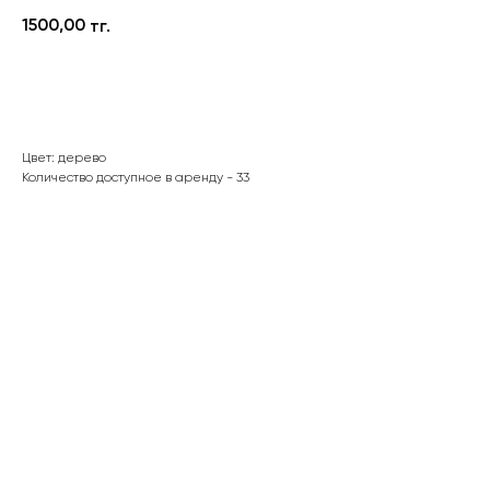
1500,00
тг.
В корзину
Цвет: дерево
Количество доступное в аренду - 33