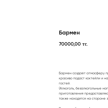
Бармен
70000,00
тг.
В корзину
Бармен создаёт атмосферу пр
красиво подаст коктейли и н
гостей.
(Алкоголь, безалкогольные на
приготовления предоставляют
также находятся на стороне з