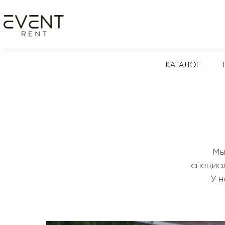
КАТАЛОГ
Мы
специа
У н