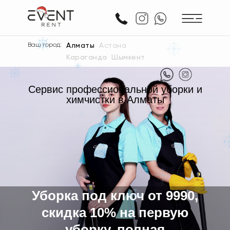
_
__
+7 707 333 22 90
Ваш город:
Алматы
Астана
Караганда
Шымкент
Сервис профессиональной уборки и
химчистки в Алматы
Уборка под ключ от 9990,
скидка 10% на первую
уборку, полная