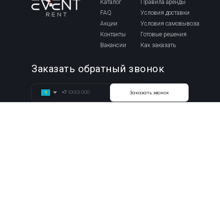
Каталог
Правила аренды
FAQ
Условия доставки
Акции
Условия самовывоза
Контакты
Готовые решения
Вакансии
Как заказать
Заказать обратный звонок
+7
Заказать звонок
+7 708 916 75 10
+7 708 916 75 10
г. Алматы,
г. Астана,
Красногорская, 69
Орлыкол 10Б
WhatsApp
WhatsApp
Instagram
Связь с руководством:
+7 707 835 24 37