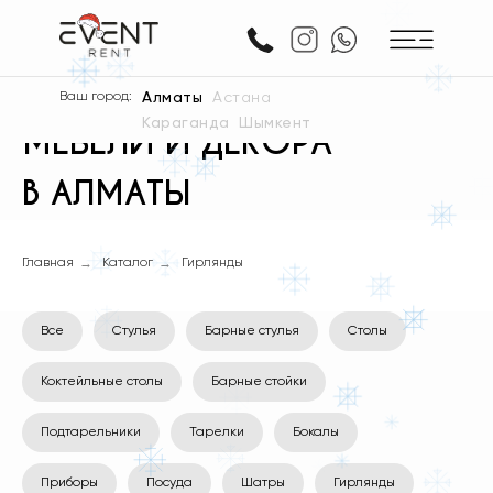
АРЕНДА ПОСУДЫ,
Ваш город:
Алматы
Астана
Караганда
Шымкент
МЕБЕЛИ И ДЕКОРА
В АЛМАТЫ
→
→
Главная
Каталог
Гирлянды
Все
Стулья
Барные стулья
Столы
Коктейльные столы
Барные стойки
Подтарельники
Тарелки
Бокалы
Приборы
Посуда
Шатры
Гирлянды