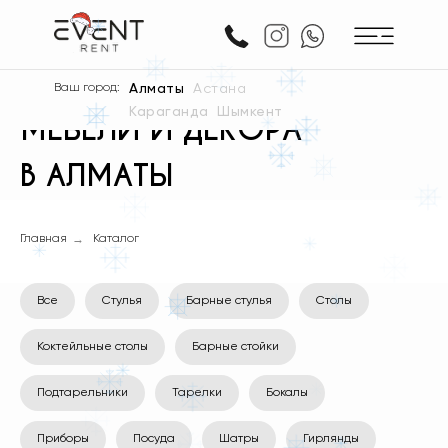
АРЕНДА ПОСУДЫ,
Ваш город:
Алматы
Астана
Караганда
Шымкент
МЕБЕЛИ И ДЕКОРА
В АЛМАТЫ
→
Главная
Каталог
Все
Стулья
Барные стулья
Столы
Коктейльные столы
Барные стойки
Подтарельники
Тарелки
Бокалы
Приборы
Посуда
Шатры
Гирлянды