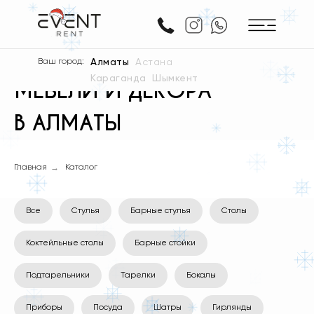
АРЕНДА ПОСУДЫ,
Ваш город:
Алматы
Астана
Караганда
Шымкент
МЕБЕЛИ И ДЕКОРА
В АЛМАТЫ
→
Главная
Каталог
Все
Стулья
Барные стулья
Столы
Коктейльные столы
Барные стойки
Подтарельники
Тарелки
Бокалы
Приборы
Посуда
Шатры
Гирлянды